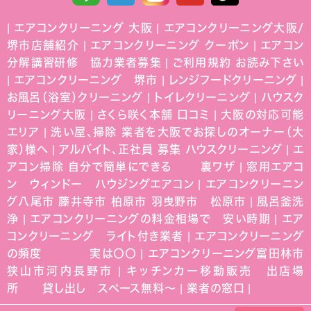
|
エアコンクリーニング 大阪
|
エアコンクリーニング大阪/
堺市店舗紹介
|
エアコンクリーニング クーポン
|
エアコン
分解講習研修 協力業者募集
|
ご利用規約 お読み下さい
|
エアコンクリーニング 堺市
|
レンジフードクリーニング
|
お風呂（浴室）クリーニング
|
トイレクリーニング
|
ハウスク
リーニング大阪
|
さくら咲く本舗 口コミ
|
大阪の対応可能
エリア
|
洗い屋、掃除 業者を大阪でお探しのオーナー（大
家）様へ
|
アルバイト、正社員 募集 ハウスクリーニング
|
エ
アコン掃除 自分で簡単にできる 裏ワザ
|
窓用エアコ
ン ウィンドー ハウジングエアコン
|
エアコンクリーニン
グ八尾市 藤井寺市 柏原市 羽曳野市 松原市
|
風呂釜洗
浄
|
エアコンクリーニングの料金相場で 安い時期
|
エア
コンクリーニング ライト付き業者
|
エアコンクリーニング
の頻度 実は〇〇
|
エアコンクリーニング富田林市
狭山市河内長野市
|
キッチンカー移動販売 出店場
所 貸し出し スペース無料〜
|
業者の窓口
|